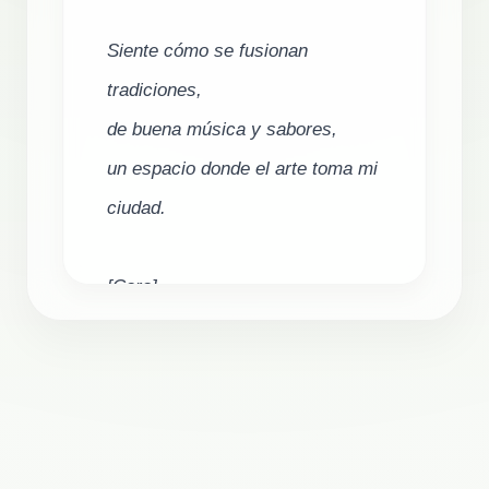
Siente cómo se fusionan 
tradiciones,

de buena música y sabores,

un espacio donde el arte toma mi 
ciudad.

[Coro]

Yo en cada escenario,

ven baila conmigo un rato,

Baruta es la casa,

puerta abierta a toda la ciudad.
