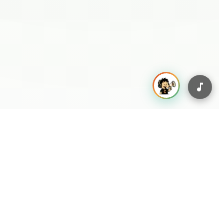
[Voz de fondo]

Venezuela es el campeon.

[Coro (Ensemble)]

Al cielo abierto, Caminarte por 
las calles,

ven tú y forma parte porque 
Baruta es cultural.

Al cielo abierto, Caminarte por 
las calles,

ven tú y forma parte, esto es 
más que un festival.
