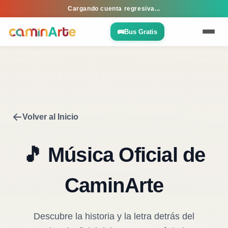
Cargando cuenta regresiva...
🚌
Bus Gratis
Volver al Inicio
❓ Preguntas Frecuentes
🎵 Música Oficial de
🤖 Conoce a Cami
🤝 Nuestros Aliados
CaminArte
🚧 Movilidad y Calles
💳 Pago Directo
🥇 1ra · Mayo 2024
🎵 Música Oficial
🥈 2da · Dic 2024
Descubre la historia y la letra detrás del